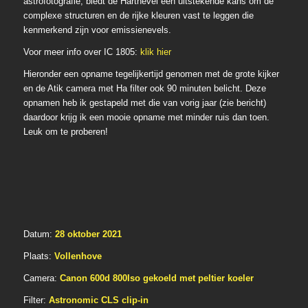
astrofotografie, biedt de Hartnevel een uitstekende kans om de
complexe structuren en de rijke kleuren vast te leggen die
kenmerkend zijn voor emissienevels.
Voor meer info over IC 1805:
klik hier
Hieronder een opname tegelijkertijd genomen met de grote kijker
en de Atik camera met Ha filter ook 90 minuten belicht. Deze
opnamen heb ik gestapeld met die van vorig jaar (zie bericht)
daardoor krijg ik een mooie opname met minder ruis dan toen.
Leuk om te proberen!
Datum:
28 oktober 2021
Plaats:
Vollenhove
Camera:
Canon 600d 800Iso gekoeld met peltier koeler
Filter:
Astronomic CLS clip-in