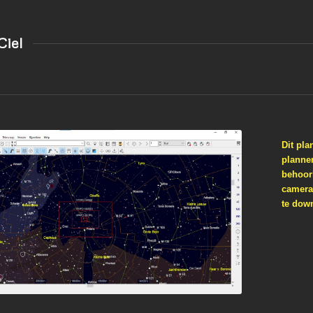
Ciel
Dit pl
plannen
behoorl
camera’
te dow