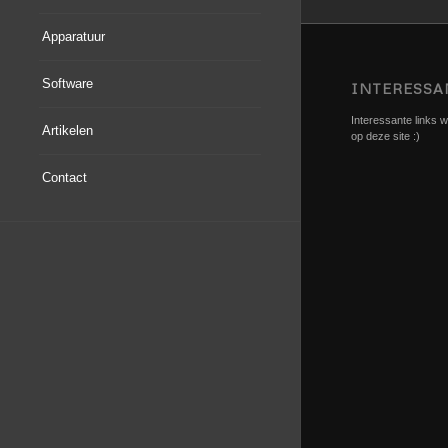
Apparatuur
Software
INTERESSA
Interessante links we
Artikelen
op deze site :)
Contact