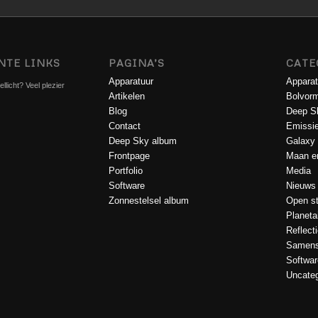
NTE LINKS
PAGINA’S
CATE
Apparatuur
Apparat
llicht? Veel plezier
Artikelen
Bolvorm
Blog
Deep S
Contact
Emissi
Deep Sky album
Galaxy
Frontpage
Maan en
Portfolio
Media
Software
Nieuws
Zonnestelsel album
Open st
Planeta
Reflect
Samens
Softwar
Uncateg