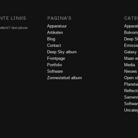
NTE LINKS
PAGINA’S
CATE
Apparatuur
Apparat
llicht? Veel plezier
Artikelen
Bolvorm
Blog
Deep S
Contact
Emissi
Deep Sky album
Galaxy
Frontpage
Maan en
Portfolio
Media
Software
Nieuws
Zonnestelsel album
Open st
Planeta
Reflect
Samens
Softwar
Uncateg