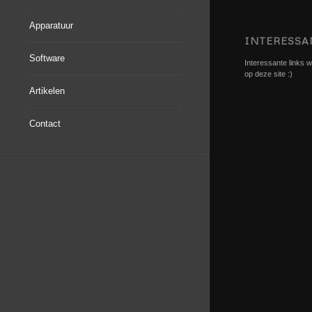
Apparatuur
INTERESSA
Software
Interessante links we
op deze site :)
Artikelen
Contact