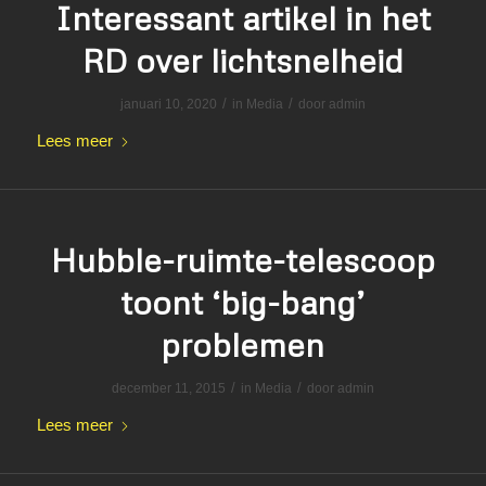
Interessant artikel in het
RD over lichtsnelheid
/
/
januari 10, 2020
in
Media
door
admin
Lees meer
Hubble-ruimte-telescoop
toont ‘big-bang’
problemen
/
/
december 11, 2015
in
Media
door
admin
Lees meer