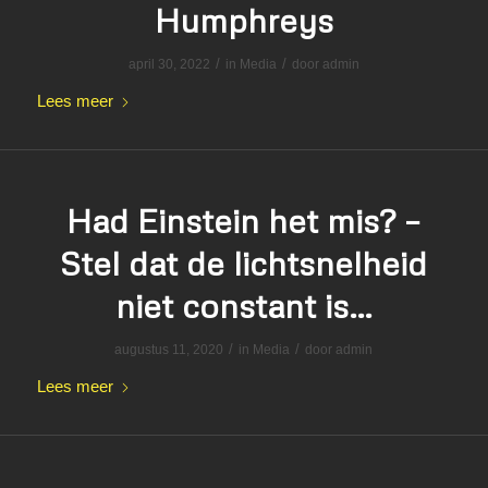
Humphreys
/
/
april 30, 2022
in
Media
door
admin
Lees meer
Had Einstein het mis? –
Stel dat de lichtsnelheid
niet constant is…
/
/
augustus 11, 2020
in
Media
door
admin
Lees meer