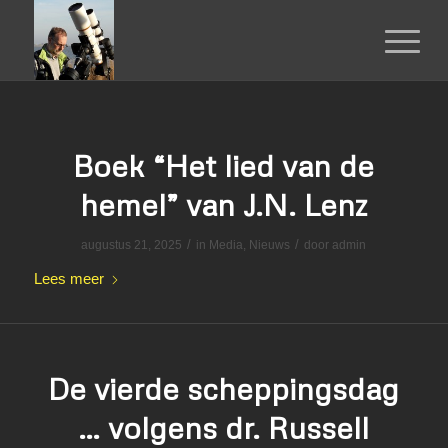
Boek “Het lied van de
hemel” van J.N. Lenz
/
/
augustus 21, 2025
in
Media
,
Nieuws
door
admin
Lees meer
De vierde scheppingsdag
… volgens dr. Russell