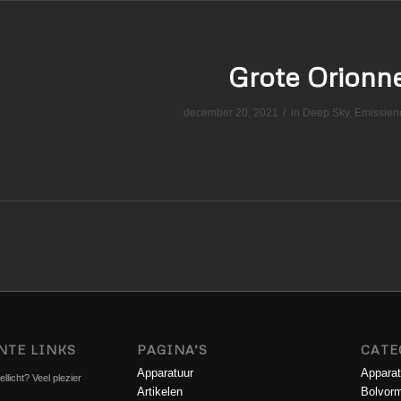
Grote Orionn
/
december 20, 2021
in
Deep Sky
,
Emissien
NTE LINKS
PAGINA’S
CATE
Apparatuur
Apparat
llicht? Veel plezier
Artikelen
Bolvorm