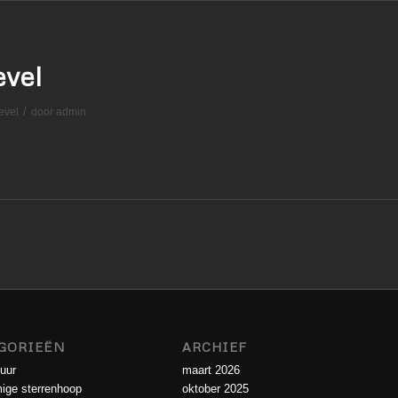
evel
/
evel
door
admin
GORIEËN
ARCHIEF
uur
maart 2026
ige sterrenhoop
oktober 2025