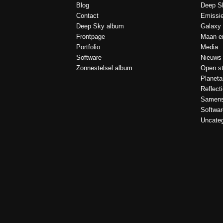
Blog
Deep S
Contact
Emissi
Deep Sky album
Galaxy
Frontpage
Maan en
Portfolio
Media
Software
Nieuws
Zonnestelsel album
Open st
Planeta
Reflect
Samens
Softwar
Uncateg