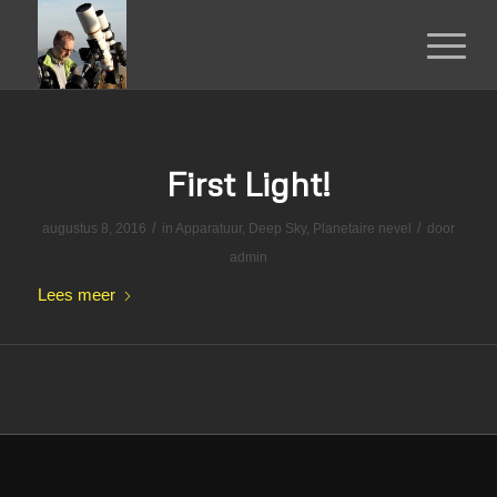
First Light!
/
/
augustus 8, 2016
in
Apparatuur
,
Deep Sky
,
Planetaire nevel
door
admin
Lees meer