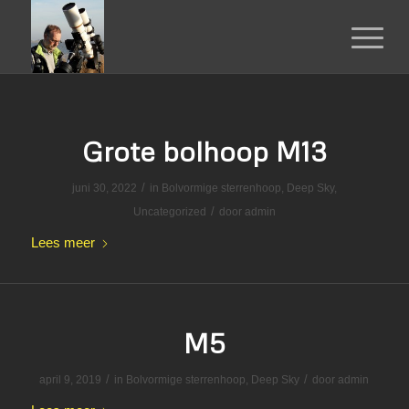
Grote bolhoop M13
/
juni 30, 2022
in
Bolvormige sterrenhoop
,
Deep Sky
,
/
Uncategorized
door
admin
Lees meer
M5
/
/
april 9, 2019
in
Bolvormige sterrenhoop
,
Deep Sky
door
admin