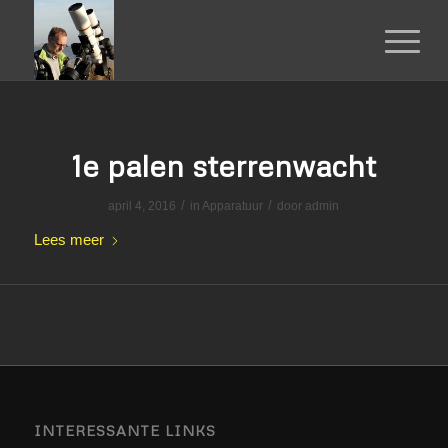
1e palen sterrenwacht
/
/
april 4, 2016
in
Apparatuur
door
admin
Lees meer
INTERESSANTE LINKS