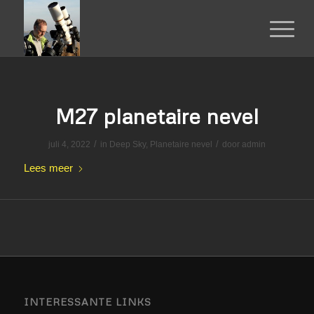
M27 planetaire nevel
/
/
juli 4, 2022
in
Deep Sky
,
Planetaire nevel
door
admin
Lees meer
INTERESSANTE LINKS