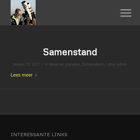
Samenstand
/
/
januari 23, 2017
in
Maan en planeten
,
Samenstand
door
admin
Lees meer
INTERESSANTE LINKS