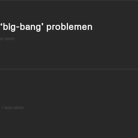
 ‘big-bang’ problemen
or
admin
/
n
door
admin