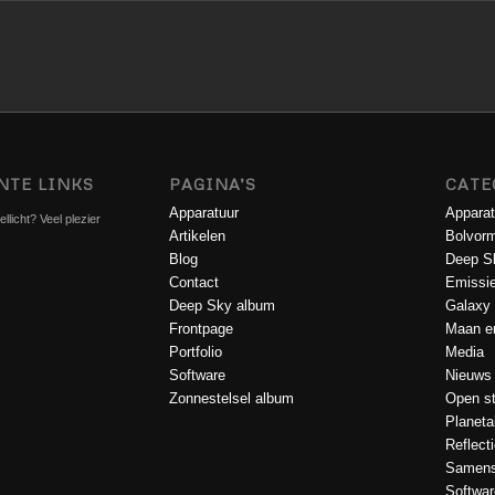
NTE LINKS
PAGINA’S
CATE
Apparatuur
Apparat
llicht? Veel plezier
Artikelen
Bolvorm
Blog
Deep S
Contact
Emissi
Deep Sky album
Galaxy
Frontpage
Maan en
Portfolio
Media
Software
Nieuws
Zonnestelsel album
Open st
Planeta
Reflect
Samens
Softwar