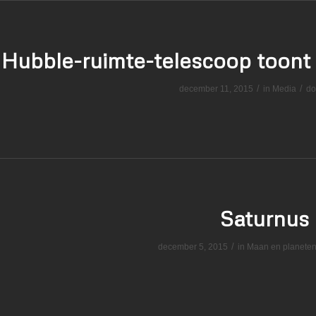
Hubble-ruimte-telescoop toont
/
/
december 11, 2015
in
Media
do
Saturnus
/
december 5, 2015
in
Maan en planete