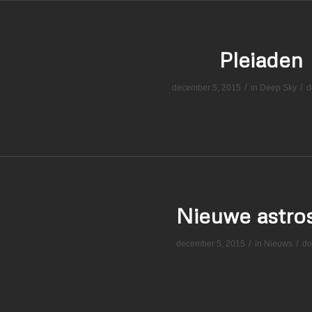
Pleiaden
/
/
december 5, 2015
in
Deep Sky
d
Nieuwe astros
/
/
december 5, 2015
in
Nieuws
do