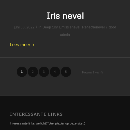
Iris nevel
/
/
juni 30, 2022
in
Deep Sky
,
Emissienevel
,
Reflectienevel
door
admin
Lees meer
1
2
3
4
5
Pagina 1 van 5
INTERESSANTE LINKS
Interessante links wellicht? Veel plezier op deze site :)