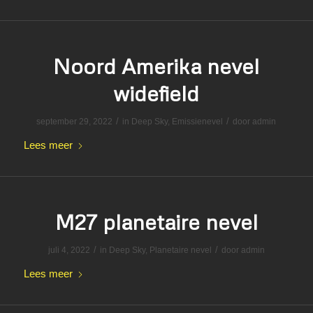
Noord Amerika nevel
widefield
/
/
september 29, 2022
in
Deep Sky
,
Emissienevel
door
admin
Lees meer
M27 planetaire nevel
/
/
juli 4, 2022
in
Deep Sky
,
Planetaire nevel
door
admin
Lees meer