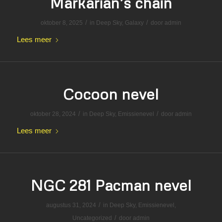
Markarian’s chain
/
/
oktober 8, 2025
in
Deep Sky
,
Galaxy
door
admin
Lees meer
Cocoon nevel
/
/
oktober 28, 2024
in
Deep Sky
,
Emissienevel
door
admin
Lees meer
NGC 281 Pacman nevel
/
augustus 31, 2024
in
Deep Sky
,
Emissienevel
,
/
Uncategorized
door
admin