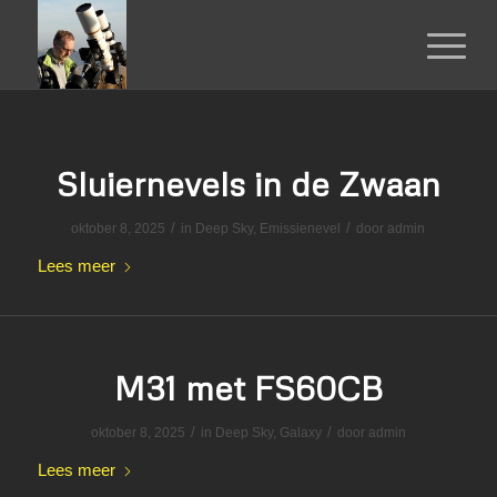
Sluiernevels in de Zwaan
/
/
oktober 8, 2025
in
Deep Sky
,
Emissienevel
door
admin
Lees meer
M31 met FS60CB
/
/
oktober 8, 2025
in
Deep Sky
,
Galaxy
door
admin
Lees meer