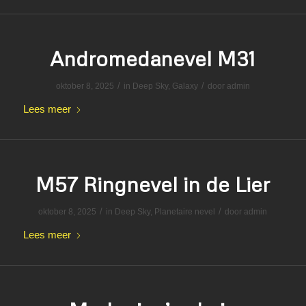
Andromedanevel M31
/
/
oktober 8, 2025
in
Deep Sky
,
Galaxy
door
admin
Lees meer
M57 Ringnevel in de Lier
/
/
oktober 8, 2025
in
Deep Sky
,
Planetaire nevel
door
admin
Lees meer