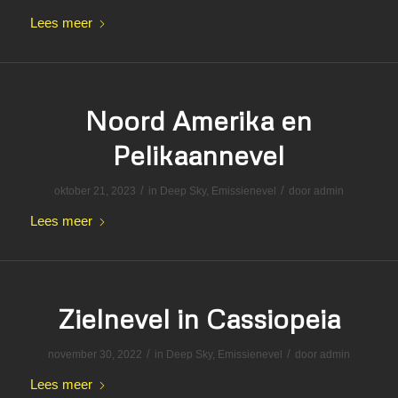
Lees meer
Noord Amerika en
Pelikaannevel
/
/
oktober 21, 2023
in
Deep Sky
,
Emissienevel
door
admin
Lees meer
Zielnevel in Cassiopeia
/
/
november 30, 2022
in
Deep Sky
,
Emissienevel
door
admin
Lees meer