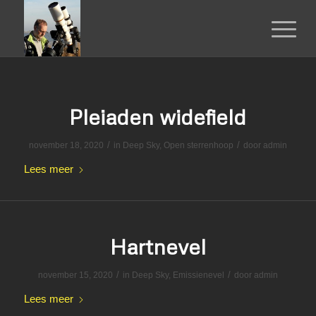
Pleiaden widefield
/
/
november 18, 2020
in
Deep Sky
,
Open sterrenhoop
door
admin
Lees meer
Hartnevel
/
/
november 15, 2020
in
Deep Sky
,
Emissienevel
door
admin
Lees meer