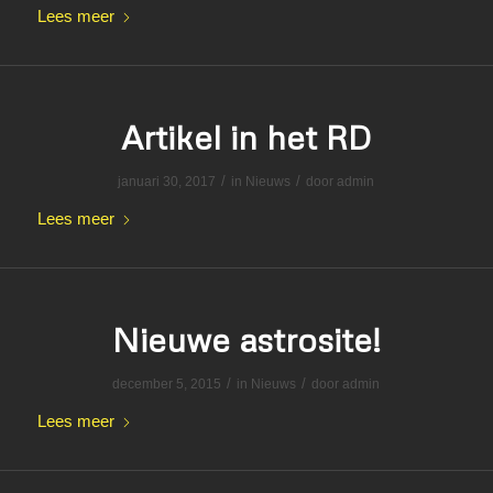
Lees meer
Artikel in het RD
/
/
januari 30, 2017
in
Nieuws
door
admin
Lees meer
Nieuwe astrosite!
/
/
december 5, 2015
in
Nieuws
door
admin
Lees meer