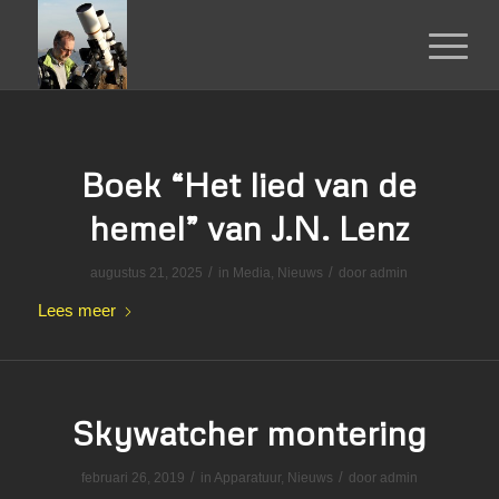
Boek “Het lied van de
hemel” van J.N. Lenz
/
/
augustus 21, 2025
in
Media
,
Nieuws
door
admin
Lees meer
Skywatcher montering
/
/
februari 26, 2019
in
Apparatuur
,
Nieuws
door
admin