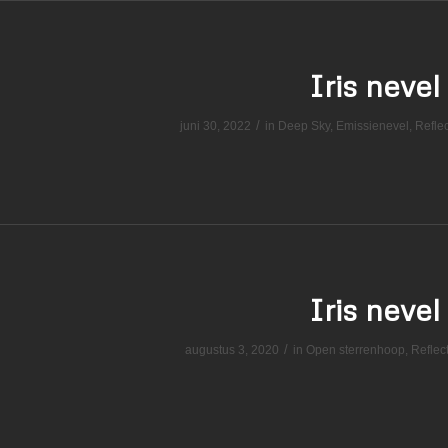
Iris nevel
/
juni 30, 2022
in
Deep Sky
,
Emissienevel
,
Refle
Iris nevel
/
augustus 3, 2020
in
Open sterrenhoop
,
Reflec