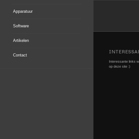
Apparatuur
Software
Artikelen
INTERESSA
Contact
Interessante links we
op deze site :)