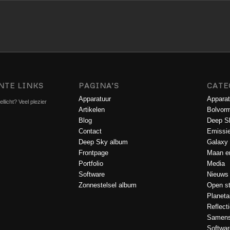
NTE LINKS
PAGINA’S
CATE
Apparatuur
Apparat
llicht? Veel plezier
Artikelen
Bolvorm
Blog
Deep S
Contact
Emissi
Deep Sky album
Galaxy
Frontpage
Maan en
Portfolio
Media
Software
Nieuws
Zonnestelsel album
Open st
Planeta
Reflect
Samens
Softwar