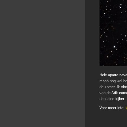
Hele aparte nev
maan nog wel bov
de zomer. Ik vi
van de Atik cam
de kleine kijker.
Voor meer info:
k