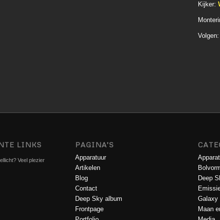
Kijker:
Monter
Volgen
NTE LINKS
PAGINA’S
CATE
Apparatuur
Apparat
llicht? Veel plezier
Artikelen
Bolvorm
Blog
Deep S
Contact
Emissi
Deep Sky album
Galaxy
Frontpage
Maan en
Portfolio
Media