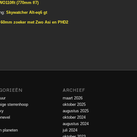
WO110flt (770mm f/7)
ing:
Skywatcher Alt-eq6 gt
:
60mm zoeker met Zwo Asi en PHD2
GORIEËN
ARCHIEF
uur
maart 2026
ige sterrenhoop
oktober 2025
ky
augustus 2025
enevel
oktober 2024
augustus 2024
 planeten
juli 2024
oktober 2023