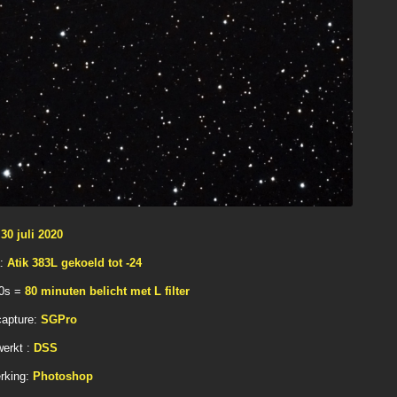
:
30 juli 2020
a:
Atik 383L gekoeld tot -24
00s =
80 minuten belicht met L filter
capture:
SGPro
erkt :
DSS
rking:
Photoshop