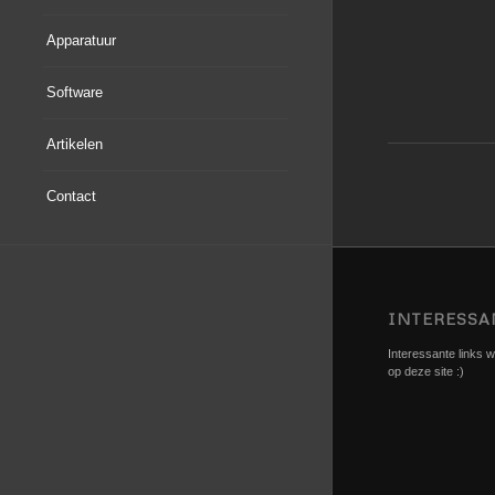
Apparatuur
Software
Artikelen
Contact
INTERESSA
Interessante links we
op deze site :)