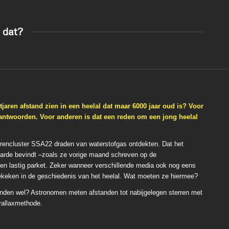
n dat?
aren afstand zien in een heelal dat maar 6000 jaar oud is? Voor
beantwoorden. Voor anderen is dat een reden om een jong heelal
rrencluster SSA22 draden van waterstofgas ontdekten. Dat het
e aarde bevindt –zoals ze vorige maand schreven op de
een lastig parket. Zeker wanneer verschillende media ook nog eens
gekeken in de geschiedenis van het heelal. Wat moeten ze hiermee?
anden wel? Astronomen meten afstanden tot nabijgelegen sterren met
rallaxmethode.