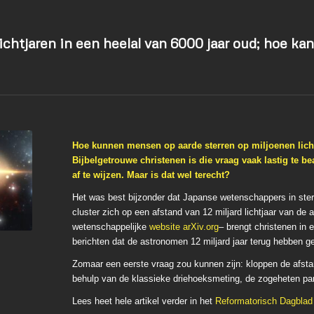
lichtjaren in een heelal van 6000 jaar oud; hoe ka
Hoe kunnen mensen op aarde sterren op miljoenen lichtj
Bijbelgetrouwe christenen is die vraag vaak lastig te 
af te wijzen. Maar is dat wel terecht?
Het was best bijzonder dat Japanse wetenschappers in ste
cluster zich op een afstand van 12 miljard lichtjaar van d
wetenschappelijke
website arXiv.org
– brengt christenen in 
berichten dat de astronomen 12 miljard jaar terug hebben 
Zomaar een eerste vraag zou kunnen zijn: kloppen de afst
behulp van de klassieke driehoeksmeting, de zogeheten pa
Lees heet hele artikel verder in het
Reformatorisch Dagblad