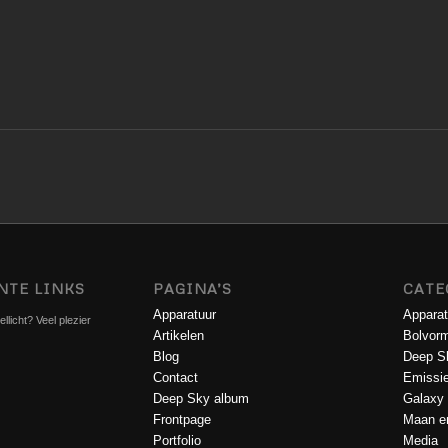
NTE LINKS
PAGINA’S
CATE
Apparatuur
Apparat
llicht? Veel plezier
Artikelen
Bolvorm
Blog
Deep S
Contact
Emissi
Deep Sky album
Galaxy
Frontpage
Maan en
Portfolio
Media