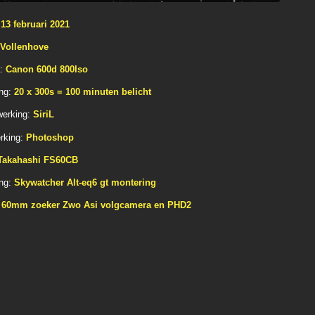
:
13 februari 2021
Vollenhove
:
Canon 600d 800Iso
ng:
20 x 300s = 100 minuten belicht
erking:
SiriL
rking:
Photoshop
akahashi FS60CB
ng:
Skywatcher Alt-eq6 gt montering
60mm zoeker Zwo Asi volgcamera en PHD2