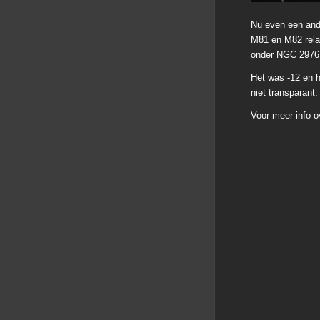
Nu even een ande
M81 en M82 relat
onder NGC 2976
Het was -12 en h
niet transparant.
Voor meer info o