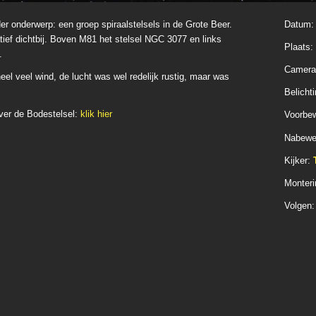
r onderwerp: een groep spiraalstelsels in de Grote Beer.
Datum
ief dichtbij. Boven M81 het stelsel NGC 3077 en links
Plaats:
.
Camera
eel veel wind, de lucht was wel redelijk rustig, maar was
Belichti
ver de Bodestelsel:
klik hier
Voorbew
Nabewe
Kijker:
T
Monteri
Volgen: