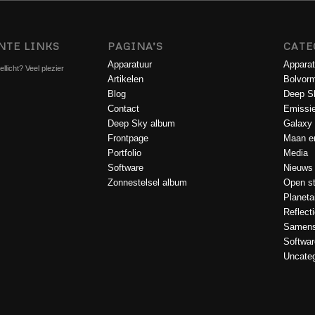
NTE LINKS
PAGINA’S
CATE
Apparatuur
Apparat
llicht? Veel plezier
Artikelen
Bolvorm
Blog
Deep S
Contact
Emissi
Deep Sky album
Galaxy
Frontpage
Maan en
Portfolio
Media
Software
Nieuws
Zonnestelsel album
Open st
Planeta
Reflect
Samens
Softwar
Uncateg