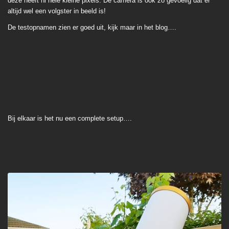
deze heeft nl hele kleine pixels. De camera is ook zo gevoelig dat er
altijd wel een volgster in beeld is!
De testopnamen zien er goed uit, kijk maar in het blog….
Bij elkaar is het nu een complete setup….